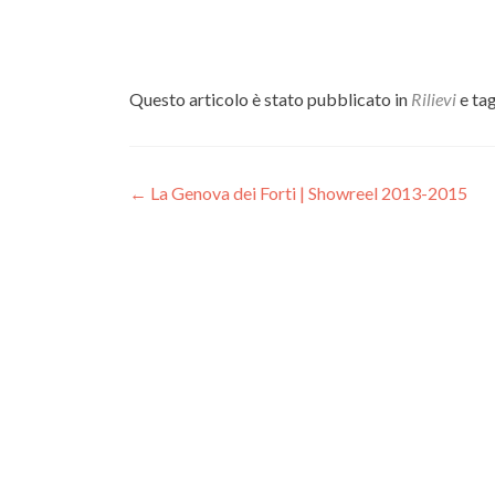
Questo articolo è stato pubblicato in
Rilievi
e ta
Navigazione
←
La Genova dei Forti | Showreel 2013-2015
articoli