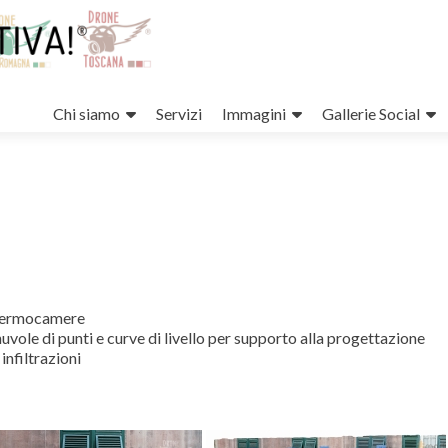
Salta
il
Chi siamo
Servizi
Immagini
Gallerie Social
contenuto
 termocamere
vole di punti e curve di livello per supporto alla progettazione
infiltrazioni