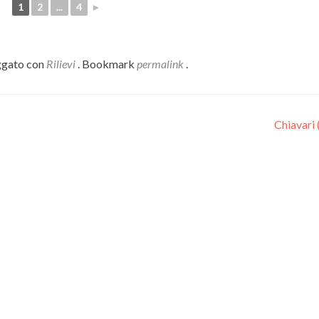
1
2
...
4
►
ggato con
Rilievi
. Bookmark
permalink
.
Chiavari