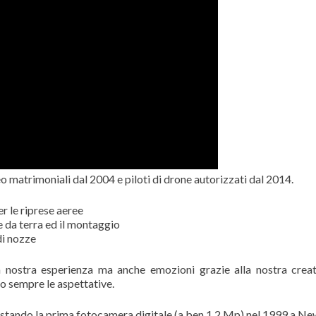
eo matrimoniali dal 2004 e piloti di drone autorizzati dal 2014.
 le riprese aeree
e da terra ed il montaggio
di nozze
a nostra esperienza ma anche emozioni grazie alla nostra creat
do sempre le aspettative.
istando la prima fotocamera digitale (a ben 1,2 Mp) nel 1999 a Ne