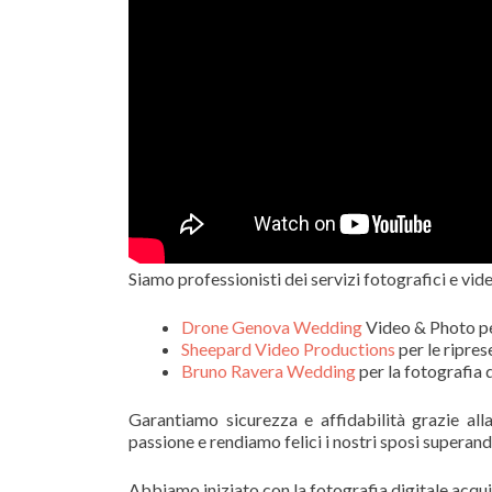
Siamo professionisti dei servizi fotografici e vid
Drone Genova Wedding
Video & Photo per
Sheepard Video Productions
per le ripres
Bruno Ravera Wedding
per la fotografia 
Garantiamo sicurezza e affidabilità grazie all
passione e rendiamo felici i nostri sposi superan
Abbiamo iniziato con la fotografia digitale acqu