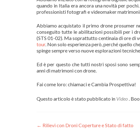
quando in Italia era ancora una novità per pochi.
professionisti fotografi e videomaker matrimonia
Abbiamo acquistato il primo drone prosumer ne
conseguito tutte le abilitazioni possibili per i dr
(STS 01-02). Ma soprattutto centinaia di ore di 
tour
. Non solo esperienza però, perché quello che 
spinge sempre verso nuove esplorazioni tecniche 
Ed è per questo che tutti nostri sposi sono semp
anni di matrimoni con drone.
Fai come loro: chiamaci e Cambia Prospettiva!
Questo articolo è stato pubblicato in
Video
. Bo
Navigazione
←
Rilievi con Droni Coperture e Stato di fatto
articoli